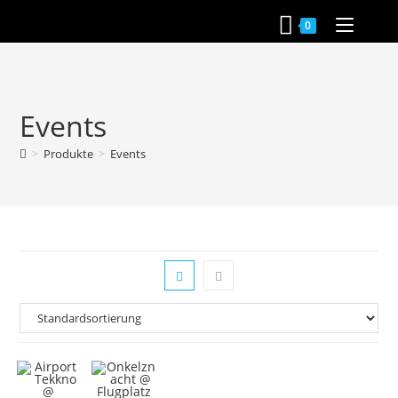
Zum
0
Inhalt
springen
Events
>
Produkte
>
Events