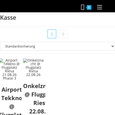
Kasse
Zum
0
Inhalt
springen
Kasse
Onkelznacht
Airport
@ Flugplatz
Tekkno
Riesa
@
22.08.26
Flugplatz