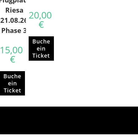
Riesa
20,00
21.08.26
€
Phase 3
Buche
15,00
ein
Ticket
€
Buche
ein
Ticket