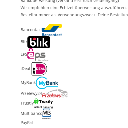
Banküberweisung (Versand erst nach Geldeingang)
Wir empfehlen eine Echtzeitüberweisung auszuführen. 
Bestellnummer als Verwendungszweck. Deine Bestellun
Bancontact
Blik
EPS
iDeal
MyBank
Przelewy24
Trustly
Multibanco
PayPal