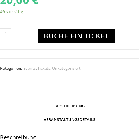
49 vorrätig
Onkelznacht
BUCHE EIN TICKET
@
Flugplatz
Riesa
22.08.26
Kategorien:
Events
,
Tickets
,
Unkategorisiert
Menge
BESCHREIBUNG
VERANSTALTUNGSDETAILS
Beschreibung